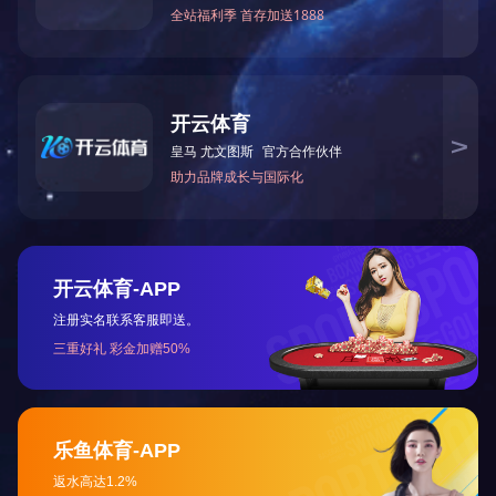
操场看台和篮球场
操场
第一页
<<上一页
下一页>>
尾页
开元网页版版权所有 党委宣传部制作维护
浙ICP备11019875号-1